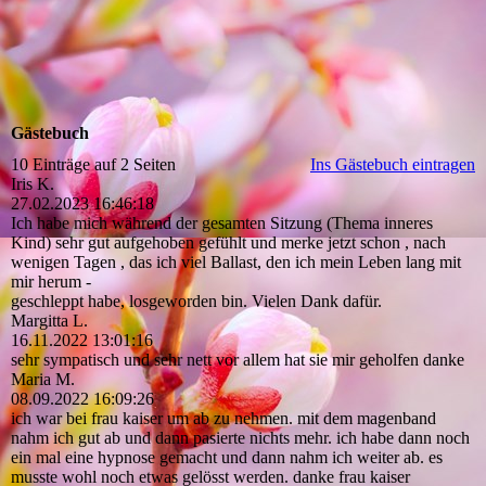
Gästebuch
10 Einträge auf 2 Seiten
Ins Gästebuch eintragen
Iris K.
27.02.2023
16:46:18
Ich habe mich während der gesamten Sitzung (Thema inneres
Kind) sehr gut aufgehoben gefühlt und merke jetzt schon , nach
wenigen Tagen , das ich viel Ballast, den ich mein Leben lang mit
mir herum -
geschleppt habe, losgeworden bin. Vielen Dank dafür.
Margitta L.
16.11.2022
13:01:16
sehr sympatisch und sehr nett vor allem hat sie mir geholfen danke
Maria M.
08.09.2022
16:09:26
ich war bei frau kaiser um ab zu nehmen. mit dem magenband
nahm ich gut ab und dann pasierte nichts mehr. ich habe dann noch
ein mal eine hypnose gemacht und dann nahm ich weiter ab. es
musste wohl noch etwas gelösst werden. danke frau kaiser