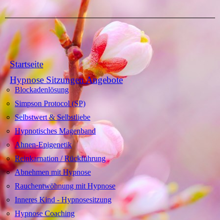
Startseite
Hypnose Sitzungen Angebote
Blockadenlösung
Simpson Protocol (SP)
Selbstwert & Selbstliebe
Hypnotisches Magenband
Ahnen-Epigenetik
Reinkarnation / Rückführung
Abnehmen mit Hypnose
Rauchentwöhnung mit Hypnose
Inneres Kind - Hypnosesitzung
Hypnose Coaching