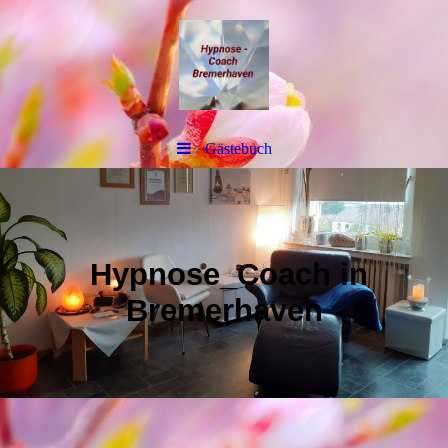
Gästebuch
Hypnose_Coach in
Bremerhaven