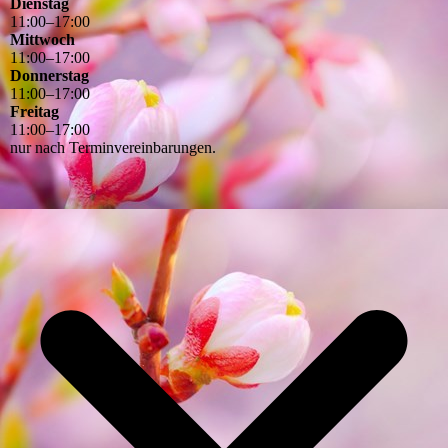
Dienstag
11
:
00
–
17
:
00
Mittwoch
11
:
00
–
17
:
00
Donnerstag
11
:
00
–
17
:
00
Freitag
11
:
00
–
17
:
00
nur nach Terminvereinbarungen.