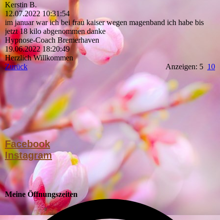
Kerstin B.
12.07.2022
10:31:54
im januar war ich bei frau kaiser wegen magenband ich habe bis
jetzt 18 kilo abgenommen danke
Hypnose-Coach Bremerhaven
19.06.2022
18:20:49
Herzlich Willkommen
Zurück
Anzeigen: 5
10
Facebook
Instagram
Meine Öffnungszeiten