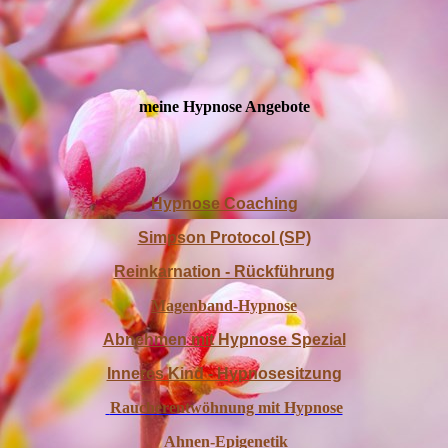
meine Hypnose Angebote
Hypnose Coaching
Simpson Protocol (SP)
Reinkarnation - Rückführung
Magenband-Hypnose
Abnehmen mit Hypnose Spezial
Inneres Kind - Hypnosesitzung
Raucherentwöhnung mit Hypnose
Ahnen-Epigenetik