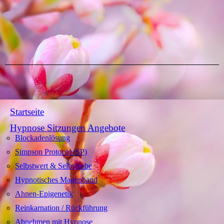
Startseite
Hypnose Sitzungen Angebote
Blockadenlösung
Simpson Protocol (SP)
Selbstwert & Selbstliebe
Hypnotisches Magenband
Ahnen-Epigenetik
Reinkarnation / Rückführung
Abnehmen mit Hypnose