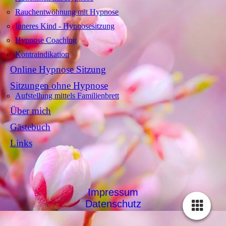
Rauchentwöhnung mit Hypnose
Inneres Kind - Hypnosesitzung
Hypnose Coaching
Kontraindikation
Online Hypnose Sitzung
Sitzungen ohne Hypnose
Aufstellung mittels Familienbrett
Über mich
Gästebuch
Links
Impressum
Datenschutz