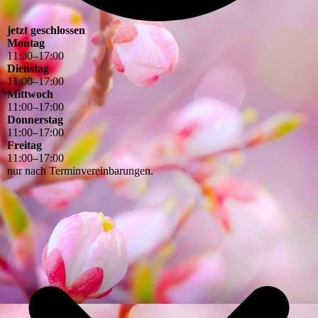
jetzt geschlossen
Montag
11
:
00
–
17
:
00
Dienstag
11
:
00
–
17
:
00
Mittwoch
11
:
00
–
17
:
00
Donnerstag
11
:
00
–
17
:
00
Freitag
11
:
00
–
17
:
00
nur nach Terminvereinbarungen.