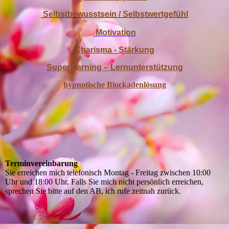
Selbstbewusstsein / Selbstwertgefühl
Motivation
Charisma - Stärkung
Superlearning – Lernunterstützung
hypnotische Blockadenlösung
Terminvereinbarung
Sie erreichen mich telefonisch Montag - Freitag zwischen 10:00
Uhr und 18:00 Uhr. Falls Sie mich nicht persönlich erreichen,
sprechen Sie bitte auf den AB, ich rufe zeitnah zurück.